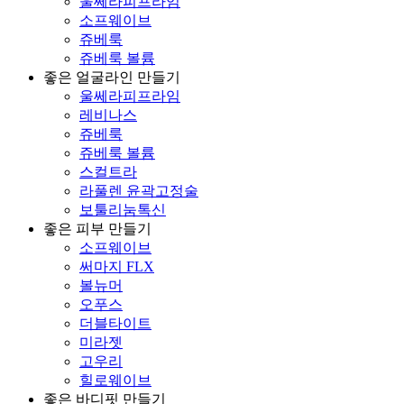
울쎄라피프라임
소프웨이브
쥬베룩
쥬베룩 볼륨
좋은 얼굴라인 만들기
울쎄라피프라임
레비나스
쥬베룩
쥬베룩 볼륨
스컬트라
라풀렌 윤곽고정술
보툴리눔톡신
좋은 피부 만들기
소프웨이브
써마지 FLX
볼뉴머
오푸스
더블타이트
미라젯
고우리
힐로웨이브
좋은 바디핏 만들기