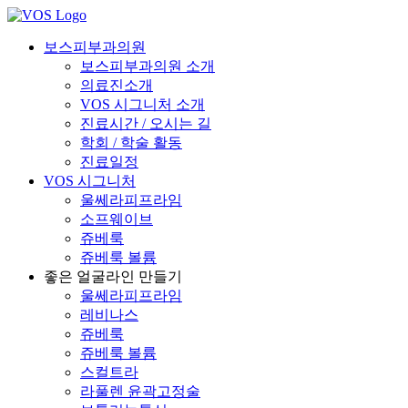
보스피부과의원
보스피부과의원 소개
의료진소개
VOS 시그니처 소개
진료시간 / 오시는 길
학회 / 학술 활동
진료일정
VOS 시그니처
울쎄라피프라임
소프웨이브
쥬베룩
쥬베룩 볼륨
좋은 얼굴라인 만들기
울쎄라피프라임
레비나스
쥬베룩
쥬베룩 볼륨
스컬트라
라풀렌 윤곽고정술