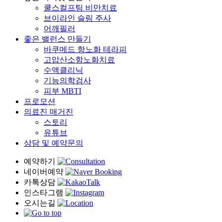
쿨스컬프팅 비만치료
브이라인 슬림 주사
어깨필러
좋은 밸런스 만들기
바쿠메드 항노화 테라피
고압산소항노화치료
수액클리닉
기능의학검사
피부 MBTI
프로모션
의료진 매거진
스토리
유튜브
상담 및 예약문의