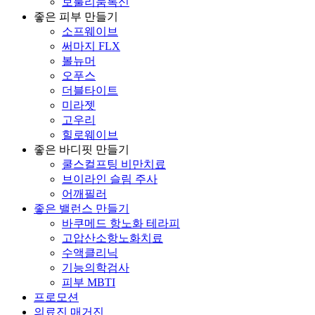
보툴리눔톡신
좋은 피부 만들기
소프웨이브
써마지 FLX
볼뉴머
오푸스
더블타이트
미라젯
고우리
힐로웨이브
좋은 바디핏 만들기
쿨스컬프팅 비만치료
브이라인 슬림 주사
어깨필러
좋은 밸런스 만들기
바쿠메드 항노화 테라피
고압산소항노화치료
수액클리닉
기능의학검사
피부 MBTI
프로모션
의료진 매거진