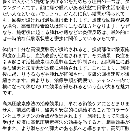
多くの人がこの施術を受けるのをためらう理由の一つは、ダ
ウンタイムです。顔に痣や腫れがある状態で日常生活を送り
たい人などいないでしょう。どんなに良い結果が得られて
も、回復が遅ければ満足度は低下します。迅速な回復が急務
な場合、高気圧酸素療法は頼りになる味方となります。なぜ
なら、施術後に起こる腫れや痣などの炎症反応は、最終的に
は一時的な低酸素状態と密接に関係しているからです。
体内に十分な高濃度酸素が供給されると、損傷部位の酸素飽
和度が上昇し、血流改善が促進されます。その結果、炎症を
引き起こす活性酸素種の過剰産生が抑制され、組織再生に必
要な酸素と栄養素が迅速に供給されます。これにより、施術
後に起こりうるあざや腫れが軽減され、皮膚の回復速度が短
縮されます。何よりも、治療手順が簡便で、チャンバー内で
横になって休むだけで効果が得られるという点が大きな魅力
です。
高気圧酸素療法の治療効果は、単なる術後ケアにとどまりま
せん。前述の通り、酸素を安定的に供給することでコラーゲ
ンとエラスチンの合成が促進されます。施術によって刺激を
受けた皮膚に高気圧酸素療法の効果を当てると、相乗効果が
生まれ、より滑らかで弾力のある肌へと導きます。高気圧酸