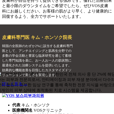
皮膚科が自信を持って提供できる強みです。優れた治療効果
と最小限のダウンタイムをご希望でしたら、ぜひVOS皮膚
科にお越しください。お客様の肌がより早く、より健康的に
回復するよう、全力でサポートいたします。
皮膚科専門医 キム・ホンソク院長
韓国の全医師のわずか2%に該当する皮膚科専門
医として、アンチエイジングと肌再生分野での
多数の学会活動と豊富な臨床研究を通じて蓄積
した専門知識を基に、お一人お一人の肌状態に
最適化された治療システムを提供いたします。
効果的な機能改善を目指したカスタマイズドソ
リューションで美しさを実現します。
詳しく見る →
代表
キム・ホンソク
医療機関名
VOSクリニック