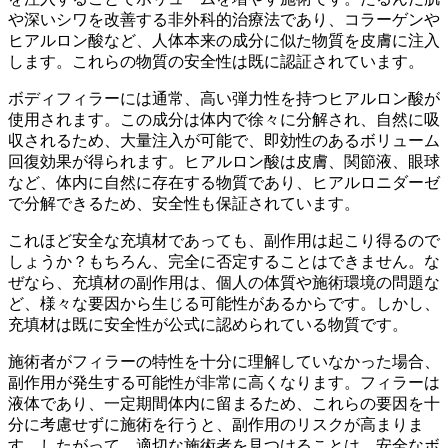
や深いシワを改善する非外科的治療法であり、コラーゲンや
ヒアルロン酸など、人体本来の成分に似た物質を皮膚に注入
します。これらの物質の安全性は既に認証されています。
ボディフィラーには通常、高い弾力性を持つヒアルロン酸が
使用されます。この成分は体内で徐々に分解され、自然に吸
収されるため、大量注入が可能で、即効性のあるボリューム
回復効果が得られます。ヒアルロン酸は皮膚、関節液、眼球
など、体内に自然に存在する物質であり、ヒアルロニダーゼ
で分解できるため、安全性も保証されています。
これほど安全な充填材であっても、副作用は起こり得るので
しょうか？もちろん、完全に否定することはできません。な
ぜなら、充填材の副作用は、個人の体質や施術環境の問題な
ど、様々な要因から生じる可能性があるからです。しかし、
充填材は既に安全性が公式に認められている物質です。
施術者がフィラーの特性を十分に理解していなかった場合、
副作用が発生する可能性が非常に高くなります。フィラーは
液体であり、一定期間体内に留まるため、これらの要因を十
分に考慮せずに施術を行うと、副作用のリスクが高まりま
す。したがって、適切な施術者を見つけることは、安全なボ