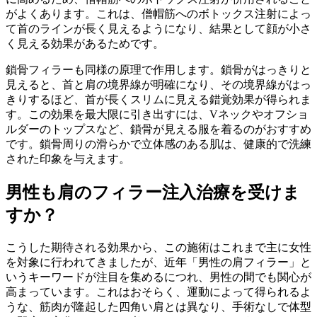
がよくあります。これは、僧帽筋へのボトックス注射によっ
て首のラインが長く見えるようになり、結果として顔が小さ
く見える効果があるためです。
鎖骨フィラーも同様の原理で作用します。鎖骨がはっきりと
見えると、首と肩の境界線が明確になり、その境界線がはっ
きりするほど、首が長くスリムに見える錯覚効果が得られま
す。この効果を最大限に引き出すには、Vネックやオフショ
ルダーのトップスなど、鎖骨が見える服を着るのがおすすめ
です。鎖骨周りの滑らかで立体感のある肌は、健康的で洗練
された印象を与えます。
男性も肩のフィラー注入治療を受けま
すか？
こうした期待される効果から、この施術はこれまで主に女性
を対象に行われてきましたが、近年「男性の肩フィラー」と
いうキーワードが注目を集めるにつれ、男性の間でも関心が
高まっています。これはおそらく、運動によって得られるよ
うな、筋肉が隆起した四角い肩とは異なり、手術なしで体型