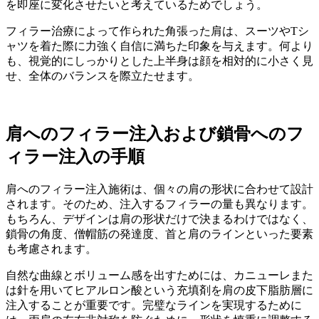
を即座に変化させたいと考えているためでしょう。
フィラー治療によって作られた角張った肩は、スーツやTシ
ャツを着た際に力強く自信に満ちた印象を与えます。何より
も、視覚的にしっかりとした上半身は顔を相対的に小さく見
せ、全体のバランスを際立たせます。
肩へのフィラー注入および鎖骨へのフ
ィラー注入の手順
肩へのフィラー注入施術は、個々の肩の形状に合わせて設計
されます。そのため、注入するフィラーの量も異なります。
もちろん、デザインは肩の形状だけで決まるわけではなく、
鎖骨の角度、僧帽筋の発達度、首と肩のラインといった要素
も考慮されます。
自然な曲線とボリューム感を出すためには、カニューレまた
は針を用いてヒアルロン酸という充填剤を肩の皮下脂肪層に
注入することが重要です。完璧なラインを実現するために