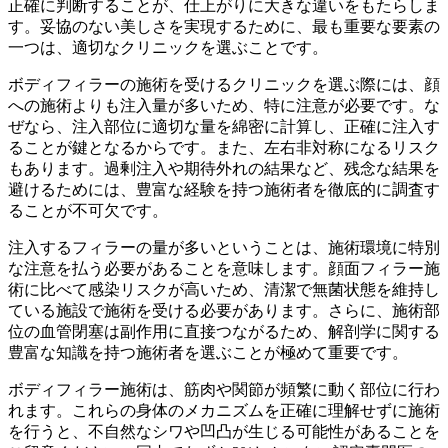
正確に判断することが、仕上がりに大きな違いをもたらしま
す。妥協のない美しさを実現するために、最も重要な要素の
一つは、適切なクリニックを選ぶことです。
ボディフィラーの施術を受けるクリニックを選ぶ際には、顔
への施術よりも注入量が多いため、特に注意が必要です。な
ぜなら、注入部位に適切な量を綿密に計算し、正確に注入す
ることが鍵となるからです。また、左右非対称になるリスク
もあります。過剰注入や期待外れの結果など、残念な結果を
避けるためには、豊富な経験を持つ施術者を徹底的に調査す
ることが不可欠です。
注入するフィラーの量が多いということは、施術環境に特別
な注意を払う必要があることを意味します。顔面フィラー施
術に比べて感染リスクが高いため、清潔で無菌状態を維持し
ている施設で施術を受ける必要があります。さらに、施術部
位の血管閉塞は副作用に直接つながるため、解剖学に関する
豊富な知識を持つ施術者を選ぶことが極めて重要です。
ボディフィラー施術は、筋肉や関節が頻繁に動く部位に行わ
れます。これらの身体のメカニズムを正確に理解せずに施術
を行うと、不自然なシワや凹凸が生じる可能性があることを