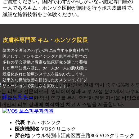
ご留意ください。国内でわずか2%しかいない認定専門医の
一人であるキム・ホンソク医師が施術を行うボス皮膚科で、
繊細な施術技術をご体験ください。
皮膚科専門医 キム・ホンソク院長
韓国の全医師のわずか2%に該当する皮膚科専門
医として、アンチエイジングと肌再生分野での
多数の学会活動と豊富な臨床研究を通じて蓄積
した専門知識を基に、お一人お一人の肌状態に
最適化された治療システムを提供いたします。
効果的な機能改善を目指したカスタマイズドソ
リューションで美しさを実現します。
詳しく見る →
代表
キム・ホンソク
医療機関名
VOSクリニック
所在地
ソウル特別市江南区言主路806 VOSクリニック