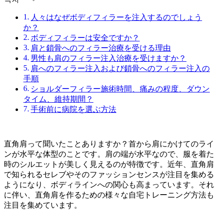
人々はなぜボディフィラーを注入するのでしょう
か？
ボディフィラーは安全ですか？
肩と鎖骨へのフィラー治療を受ける理由
男性も肩のフィラー注入治療を受けますか？
肩へのフィラー注入および鎖骨へのフィラー注入の
手順
ショルダーフィラー施術時間、痛みの程度、ダウン
タイム、維持期間？
手術前に病院を選ぶ方法
直角肩って聞いたことありますか？首から肩にかけてのライ
ンが水平な体型のことです。肩の端が水平なので、服を着た
時のシルエットが美しく見えるのが特徴です。近年、直角肩
で知られるセレブやそのファッションセンスが注目を集める
ようになり、ボディラインへの関心も高まっています。それ
に伴い、直角肩を作るための様々な自宅トレーニング方法も
注目を集めています。