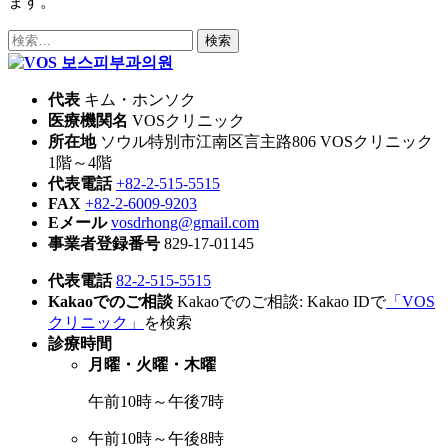
ます。
検
索:
代表
キム・ホンソク
医療機関名
VOSクリニック
所在地
ソウル特別市江南区言主路806 VOSクリニック
1階～4階
代表電話
+82-2-515-5515
FAX
+82-2-6009-9203
Eメール
vosdrhong@gmail.com
事業者登録番号
829-17-01145
代表電話
82-2-515-5515
Kakaoでのご相談
Kakaoでのご相談: Kakao IDで
「VOS
クリニック」
を検索
診療時間
月曜・火曜・木曜
午前10時～午後7時
午前10時～午後8時