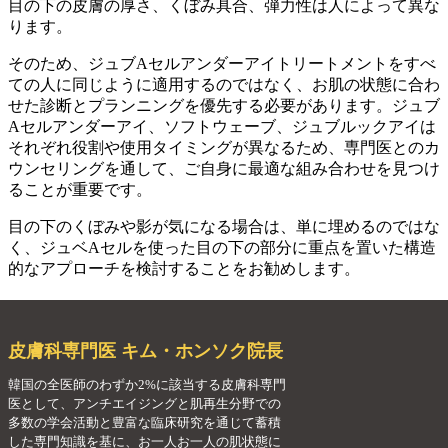
目の下の皮膚の厚さ、くぼみ具合、弾力性は人によって異な
ります。
そのため、ジュブAセルアンダーアイトリートメントをすべ
ての人に同じように適用するのではなく、お肌の状態に合わ
せた診断とプランニングを優先する必要があります。ジュブ
Aセルアンダーアイ、ソフトウェーブ、ジュブルックアイは
それぞれ役割や使用タイミングが異なるため、専門医とのカ
ウンセリングを通して、ご自身に最適な組み合わせを見つけ
ることが重要です。
目の下のくぼみや影が気になる場合は、単に埋めるのではな
く、ジュベAセルを使った目の下の部分に重点を置いた構造
的なアプローチを検討することをお勧めします。
皮膚科専門医 キム・ホンソク院長
韓国の全医師のわずか2%に該当する皮膚科専門
医として、アンチエイジングと肌再生分野での
多数の学会活動と豊富な臨床研究を通じて蓄積
した専門知識を基に、お一人お一人の肌状態に