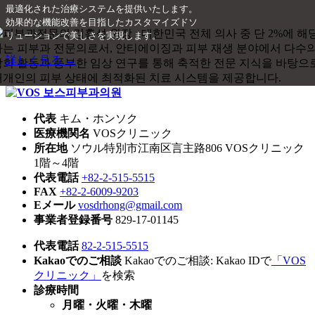
最適化された治療システムを提供いたします。
効果的な機能改善を目指したカスタマイズドソ
リューションで美しさを実現します。
詳しく見る →
代表
キム・ホンソク
医療機関名
VOSクリニック
所在地
ソウル特別市江南区言主路806 VOSクリニック
1階～4階
代表電話
+82-2-515-5515
FAX
+82-2-6009-9203
Eメール
vosdrhong@gmail.com
事業者登録番号
829-17-01145
代表電話
82-2-515-5515
Kakaoでのご相談
Kakaoでのご相談: Kakao IDで
「VOS
クリニック」
を検索
診療時間
月曜・火曜・木曜