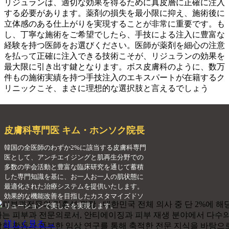
リジュランは、適切な効果を得るために真皮層に正確に注入
する必要があります。薬剤の損失を最小限に抑え、施術後に
立体感のある仕上がりを実現することが非常に重要です。も
し、丁寧な施術をご希望でしたら、手技による注入に豊富な
経験を持つ医師をお選びください。医師が薬剤を細心の注意
を払って正確に注入できる技術こそが、リジュランの効果を
最大限に引き出す鍵となります。ボス皮膚科のように、数万
件もの施術実績を持つ手技注入のエキスパートが在籍するク
リニックこそ、まさに理想的な選択肢と言えるでしょう
皮膚科専門医 キム・ホンソク院長
韓国の全医師のわずか2%に該当する皮膚科専門
医として、アンチエイジングと肌再生分野での
多数の学会活動と豊富な臨床研究を通じて蓄積
した専門知識を基に、お一人お一人の肌状態に
最適化された治療システムを提供いたします。
効果的な機能改善を目指したカスタマイズドソ
リューションで美しさを実現します。
詳しく見る →