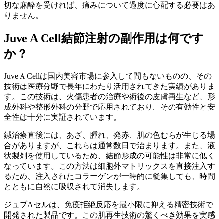
切な麻酔を受ければ、痛みについて過度に心配する必要はあ
りません。
Juve A Cell
結節注射の副作用は何です
か？
Juve A Cellは国内美容市場に参入して間もないものの、その
技術は医療分野で長年にわたり活用されてきた実績がありま
す。この技術は、火傷患者の治療や術後の皮膚再生など、形
成外科や整形外科の分野で応用されており、その有効性と安
全性は十分に実証されています。
鍼治療直後には、あざ、腫れ、発赤、肌の色むらが生じる場
合がありますが、これらは通常数日で治まります。また、液
状製剤を使用しているため、結節形成の可能性は非常に低く
なっています。この方法は細胞外マトリックスを直接注入す
るため、注入されたコラーゲンが一時的に凝集しても、時間
とともに自然に吸収されて消失します。
ジュブAセルは、免疫拒絶反応を最小限に抑える精密技術で
開発された製品です。この肌再生技術の驚くべき効果を実感