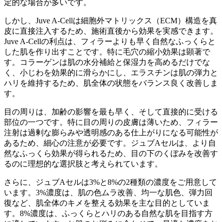
定的な場合が多いです。
しかし、Juve A-Cellは細胞外マトリックス（ECM）構造を真
皮に直接注入するため、施術直後から効果を実感できます。
Juve A-Cellの利点は、フィラーよりも早く自然なふっくらと
した肌を作り出すことです。特に毛穴の縮小効果は顕著で
す。コラーゲンは肌の水分補給と保湿力を高めるだけでな
く、小じわを効果的に滑らかにし、エラスチンは肌の弾力と
ハリを維持するため、肌全体の状態をバランス良く改善しま
す。
目の周りは、加齢の影響を最も早く、そして直接的に受ける
部位の一つです。特に目の周りの皮膚は薄いため、フィラー
注射は過剰な膨らみや透明感のある仕上がりになる可能性が
あるため、細心の注意が必要です。ジュブAセルは、より自
然なふっくら効果が得られるため、目の下のくぼみを改善す
るのに理想的な選択肢と考えられています。
さらに、ジュブAセルは3%と8%の2種類の濃度をご用意して
います。3%濃度は、肌の色ムラ改善、均一な肌色、弾力回
復など、肌全体のキメを整える効果を主な目的としていま
す。8%濃度は、ふっくらとハリのある自然な肌を目指す方