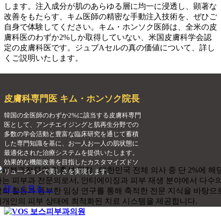
します。注入成分が肌のあらゆる層に均一に浸透し、顕著な
改善をもたらす、キム医師の精密な手動注入技術を、ぜひご
自身で体験してください。キム・ホンソク医師は、全米の皮
膚科医のわずか2%しか取得していない、米国皮膚科学会認
定の皮膚科医です。ジュブAセルの真の価値について、詳し
くご説明いたします。
皮膚科専門医 キム・ホンソク院長
韓国の全医師のわずか2%に該当する皮膚科専門
医として、アンチエイジングと肌再生分野での
多数の学会活動と豊富な臨床研究を通じて蓄積
した専門知識を基に、お一人お一人の肌状態に
最適化された治療システムを提供いたします。
効果的な機能改善を目指したカスタマイズドソ
リューションで美しさを実現します。
詳しく見る →