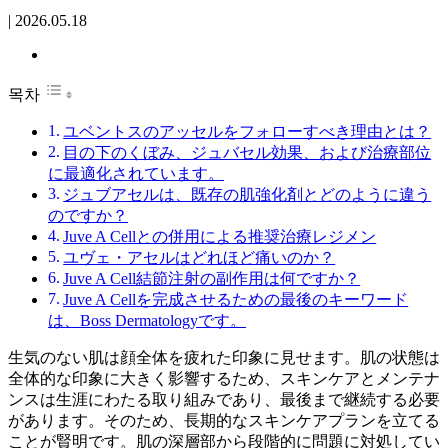
|
2026.05.18
목차
ユベントスのアッセルをフォローすべき理由とは？
目の下のくぼみ、ジュバセル効果、および治療部位
に最適化されています。
ジュブアセルは、既存の肌強化剤とどのように違う
のですか？
Juve A Cellとの併用による推奨治療レジメン
ユヴェ・アセルはどれほど痛いのか？
Juve A Cell結節注射の副作用は何ですか？
Juve A Cellを完成させるための最後のキーワード
は、Boss Dermatologyです。
生気のない肌は顔全体を疲れた印象に見せます。肌の状態は
全体的な印象に大きく影響するため、スキンケアとメンテナ
ンスは生涯にわたる取り組みであり、最後まで継続する必要
があります。そのため、長期的なスキンケアプランを立てる
ことが賢明です。肌の深層部から段階的に問題に対処してい