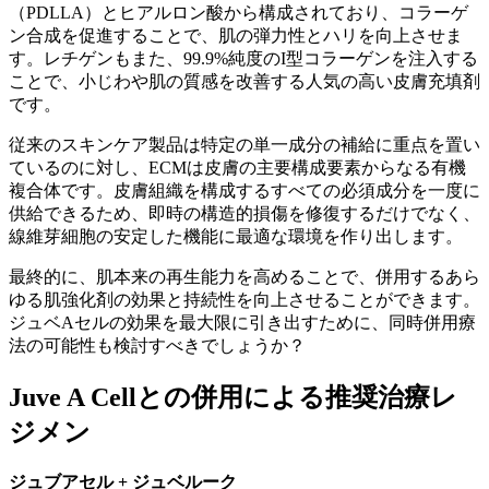
（PDLLA）とヒアルロン酸から構成されており、コラーゲ
ン合成を促進することで、肌の弾力性とハリを向上させま
す。レチゲンもまた、99.9%純度のI型コラーゲンを注入する
ことで、小じわや肌の質感を改善する人気の高い皮膚充填剤
です。
従来のスキンケア製品は特定の単一成分の補給に重点を置い
ているのに対し、ECMは皮膚の主要構成要素からなる有機
複合体です。皮膚組織を構成するすべての必須成分を一度に
供給できるため、即時の構造的損傷を修復するだけでなく、
線維芽細胞の安定した機能に最適な環境を作り出します。
最終的に、肌本来の再生能力を高めることで、併用するあら
ゆる肌強化剤の効果と持続性を向上させることができます。
ジュベAセルの効果を最大限に引き出すために、同時併用療
法の可能性も検討すべきでしょうか？
Juve A Cellとの併用による推奨治療レ
ジメン
ジュブアセル + ジュベルーク