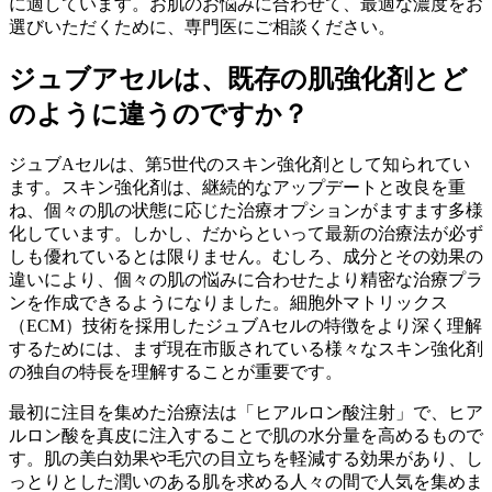
に適しています。お肌のお悩みに合わせて、最適な濃度をお
選びいただくために、専門医にご相談ください。
ジュブアセルは、既存の肌強化剤とど
のように違うのですか？
ジュブAセルは、第5世代のスキン強化剤として知られてい
ます。スキン強化剤は、継続的なアップデートと改良を重
ね、個々の肌の状態に応じた治療オプションがますます多様
化しています。しかし、だからといって最新の治療法が必ず
しも優れているとは限りません。むしろ、成分とその効果の
違いにより、個々の肌の悩みに合わせたより精密な治療プラ
ンを作成できるようになりました。細胞外マトリックス
（ECM）技術を採用したジュブAセルの特徴をより深く理解
するためには、まず現在市販されている様々なスキン強化剤
の独自の特長を理解することが重要です。
最初に注目を集めた治療法は「ヒアルロン酸注射」で、ヒア
ルロン酸を真皮に注入することで肌の水分量を高めるもので
す。肌の美白効果や毛穴の目立ちを軽減する効果があり、し
っとりとした潤いのある肌を求める人々の間で人気を集めま