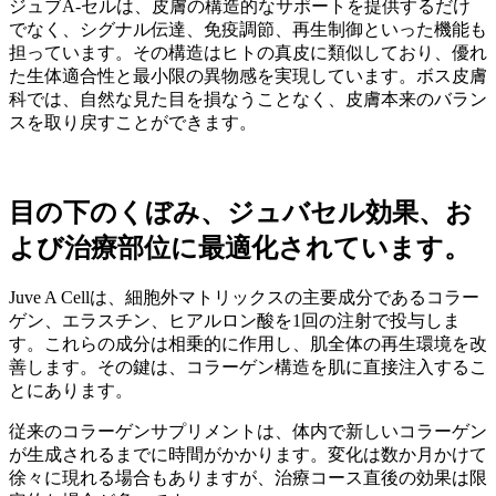
ジュブA-セルは、皮膚の構造的なサポートを提供するだけ
でなく、シグナル伝達、免疫調節、再生制御といった機能も
担っています。その構造はヒトの真皮に類似しており、優れ
た生体適合性と最小限の異物感を実現しています。ボス皮膚
科では、自然な見た目を損なうことなく、皮膚本来のバラン
スを取り戻すことができます。
目の下のくぼみ、ジュバセル効果、お
よび治療部位に最適化されています。
Juve A Cellは、細胞外マトリックスの主要成分であるコラー
ゲン、エラスチン、ヒアルロン酸を1回の注射で投与しま
す。これらの成分は相乗的に作用し、肌全体の再生環境を改
善します。その鍵は、コラーゲン構造を肌に直接注入するこ
とにあります。
従来のコラーゲンサプリメントは、体内で新しいコラーゲン
が生成されるまでに時間がかかります。変化は数か月かけて
徐々に現れる場合もありますが、治療コース直後の効果は限