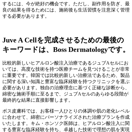
するには、今が絶好の機会です。ただし、副作用を防ぎ、最
良の結果を得るためには、施術後も生活習慣を注意深く管理
する必要があります。
Juve A Cellを完成させるための最後の
キーワードは、Boss Dermatologyです。
比較的新しいヒアルロン酸注入治療であるジュブAセルにお
いては、高度な技術を持つ医療チームを見つけることが非常
に重要です。韓国では比較的新しい治療法であるため、製品
に関する深い知識と豊富な臨床経験を持つクリニックを選ぶ
必要があります。独自の治療理念に基づく正確な診断から、
綿密な施術手順に至るまで、ジュブAセルのあらゆる段階が
最終的な結果に直接影響します。
ボス皮膚科では、お客様一人ひとりの体調や肌の老化レベル
に合わせて、綿密にパーソナライズされた治療プランを作成
いたします。キム・ホンソク医師は、ヒアルロン酸注入に関
する豊富な臨床経験を持ち、卓越した技術で理想の肌を実現