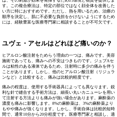
は、その刺激が効果を発揮するための環境と物質を提供しま
す。この複合療法は、特定の部位ではなく顔全体を改善した
い方に特におすすめです。ただし、熱を用いるため、治療の
順序を決定し、肌に不必要な負担をかけないようにするため
には、経験豊富な医療専門家に相談することが不可欠です。
ユヴェ・アセルはどれほど痛いのか？
ヒアルロン酸注射をためらう理由の一つは、痛みです。美容
施術であっても、痛みへの不安はつきものです。ジュブAセ
ルは粘性のある液体であるため、注射時に多少の痛みを伴う
ことがあります。しかし、他のヒアルロン酸注射（リジュラ
ンなど）と比較すると、痛みは比較的軽度です。
痛みの程度は、使用する手術器具によっても異なります。鋭
利な針で縫合する手術方法は、細長い丸いカニューレを用い
て注射する方法よりも痛みが強い場合があります。麻酔薬の
濃度も痛みに影響します。8%の麻酔薬は、3%の麻酔薬より
もやや痛みが強くなります。しかし、手術自体は比較的短時
間で、通常10分から20分程度です。医療専門家と相談し、適