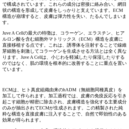
で構成されています。これらの成分は密接に絡み合い、網目
状の構造を形成して皮膚をしっかりと支えています。ECM
構造が崩壊すると、皮膚は弾力性を失い、たるんでしまいま
す。
Juve A Cellの最大の特徴は、コラーゲン、エラスチン、ヒア
ルロン酸を含む細胞外マトリックス（ECM）構造を皮膚に
直接移植する点です。これは、誘導体を注射することで線維
芽細胞を刺激してコラーゲンを生成させる方法とは全く異な
ります。Juve A Cellは、小じわを軽減したり保湿したりする
のではなく、肌の環境を根本的に改善することに重点を置い
ています。
ECMは、ヒト真皮組織由来のhADM（無細胞同種真皮）を
加工して作られます。加工過程では、皮膚の免疫反応を引き
起こす細胞が精密に除去され、皮膚構造を強化する主要成分
のみが抽出されてECMが生成されます。この精製された純
粋な構造を直接皮膚に注入することで、自然で即効性のある
効果が得られます。