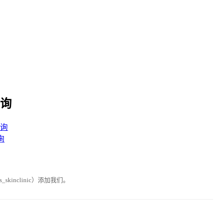
咨询
咨询
询
skinclinic）添加我们。