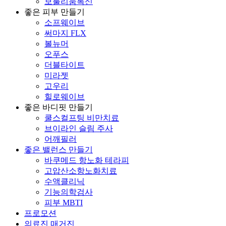
보툴리눔톡신
좋은 피부 만들기
소프웨이브
써마지 FLX
볼뉴머
오푸스
더블타이트
미라젯
고우리
힐로웨이브
좋은 바디핏 만들기
쿨스컬프팅 비만치료
브이라인 슬림 주사
어깨필러
좋은 밸런스 만들기
바쿠메드 항노화 테라피
고압산소항노화치료
수액클리닉
기능의학검사
피부 MBTI
프로모션
의료진 매거진