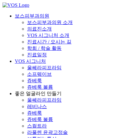
보스피부과의원
보스피부과의원 소개
의료진소개
VOS 시그니처 소개
진료시간 / 오시는 길
학회 / 학술 활동
진료일정
VOS 시그니처
울쎄라피프라임
소프웨이브
쥬베룩
쥬베룩 볼륨
좋은 얼굴라인 만들기
울쎄라피프라임
레비나스
쥬베룩
쥬베룩 볼륨
스컬트라
라풀렌 윤곽고정술