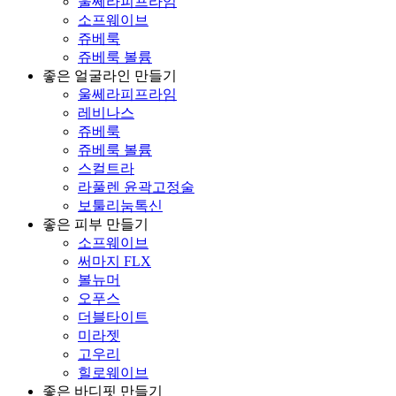
울쎄라피프라임
소프웨이브
쥬베룩
쥬베룩 볼륨
좋은 얼굴라인 만들기
울쎄라피프라임
레비나스
쥬베룩
쥬베룩 볼륨
스컬트라
라풀렌 윤곽고정술
보툴리눔톡신
좋은 피부 만들기
소프웨이브
써마지 FLX
볼뉴머
오푸스
더블타이트
미라젯
고우리
힐로웨이브
좋은 바디핏 만들기