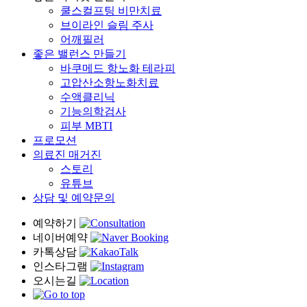
쿨스컬프팅 비만치료
브이라인 슬림 주사
어깨필러
좋은 밸런스 만들기
바쿠메드 항노화 테라피
고압산소항노화치료
수액클리닉
기능의학검사
피부 MBTI
프로모션
의료진 매거진
스토리
유튜브
상담 및 예약문의