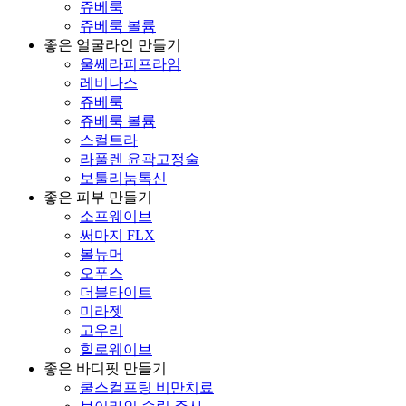
쥬베룩
쥬베룩 볼륨
좋은 얼굴라인 만들기
울쎄라피프라임
레비나스
쥬베룩
쥬베룩 볼륨
스컬트라
라풀렌 윤곽고정술
보툴리눔톡신
좋은 피부 만들기
소프웨이브
써마지 FLX
볼뉴머
오푸스
더블타이트
미라젯
고우리
힐로웨이브
좋은 바디핏 만들기
쿨스컬프팅 비만치료