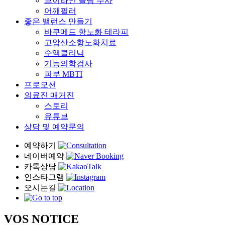
브이라인 슬림 주사
어깨필러
좋은 밸런스 만들기
바쿠메드 항노화 테라피
고압산소항노화치료
수액클리닉
기능의학검사
피부 MBTI
프로모션
의료진 매거진
스토리
유튜브
상담 및 예약문의
VOS
NOTICE