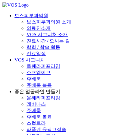
보스피부과의원
보스피부과의원 소개
의료진소개
VOS 시그니처 소개
진료시간 / 오시는 길
학회 / 학술 활동
진료일정
VOS 시그니처
울쎄라피프라임
소프웨이브
쥬베룩
쥬베룩 볼륨
좋은 얼굴라인 만들기
울쎄라피프라임
레비나스
쥬베룩
쥬베룩 볼륨
스컬트라
라풀렌 윤곽고정술