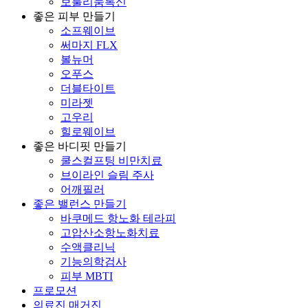
보툴리눔톡신
좋은 피부 만들기
소프웨이브
써마지 FLX
볼뉴머
오푸스
더블타이트
미라젯
고우리
힐로웨이브
좋은 바디핏 만들기
쿨스컬프팅 비만치료
브이라인 슬림 주사
어깨필러
좋은 밸런스 만들기
바쿠메드 항노화 테라피
고압산소항노화치료
수액클리닉
기능의학검사
피부 MBTI
프로모션
의료진 매거진