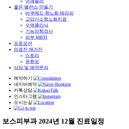
어깨필러
좋은 밸런스 만들기
바쿠메드 항노화 테라피
고압산소항노화치료
수액클리닉
기능의학검사
피부 MBTI
프로모션
의료진 매거진
스토리
유튜브
상담 및 예약문의
보스피부과 2024년 12월 진료일정