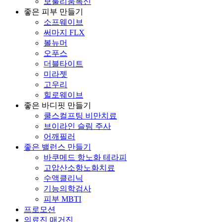
보툴리눔톡신
좋은 피부 만들기
소프웨이브
써마지 FLX
볼뉴머
오푸스
더블타이트
미라젯
고우리
힐로웨이브
좋은 바디핏 만들기
쿨스컬프팅 비만치료
브이라인 슬림 주사
어깨필러
좋은 밸런스 만들기
바쿠메드 항노화 테라피
고압산소항노화치료
수액클리닉
기능의학검사
피부 MBTI
프로모션
의료진 매거진