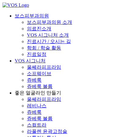
보스피부과의원
보스피부과의원 소개
의료진소개
VOS 시그니처 소개
진료시간 / 오시는 길
학회 / 학술 활동
진료일정
VOS 시그니처
울쎄라피프라임
소프웨이브
쥬베룩
쥬베룩 볼륨
좋은 얼굴라인 만들기
울쎄라피프라임
레비나스
쥬베룩
쥬베룩 볼륨
스컬트라
라풀렌 윤곽고정술