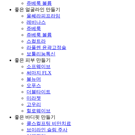
쥬베룩 볼륨
좋은 얼굴라인 만들기
울쎄라피프라임
레비나스
쥬베룩
쥬베룩 볼륨
스컬트라
라풀렌 윤곽고정술
보툴리눔톡신
좋은 피부 만들기
소프웨이브
써마지 FLX
볼뉴머
오푸스
더블타이트
미라젯
고우리
힐로웨이브
좋은 바디핏 만들기
쿨스컬프팅 비만치료
브이라인 슬림 주사