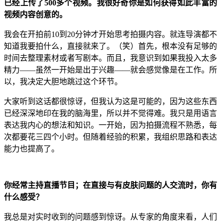
已经上传了500多个视频。我很好奇你是如何获得如此丰富的
视频内容创意的。
我会在开拍前10到20分钟才开始思考拍摄内容。就连导演都不
知道我要拍什么，直接就来了。（笑）首先，根本没有足够的
时间去整理素材或者写剧本。而且，我意识到如果我投入太多
精力——虽然一开始是出于兴趣——就会感觉像是在工作。所
以，我决定大胆地跳过这个环节。
大家听到这话都很惊讶，但我认为这是可能的，因为这些东西
已经深深地印在我的脑海里，所以并不觉得难。我只是用语言
表达我内心的想法和知识。一开始，因为拍摄流程不熟悉，每
次都要花三四个小时。但随着经验的积累，我组织思路和表达
能力也提高了。
你经常主持直播节目；在直接与有皮肤问题的人交流时，你有
什么感受？
我总是对实时收到的问题感到惊讶。从专家的角度来看，人们