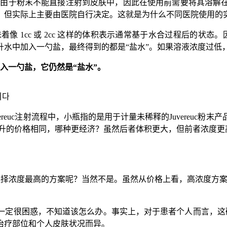
给医院。由于粉末不能直接注射到皮肤中，因此在使用前需要将其溶
，但实际上主要由医院自行决定。这就是为什么不同医院使用的
 1cc 或 2cc 这样的体积表示通常基于水合过程后的状态。因
00 升水中加入一勺盐，最终得到的都是“盐水”。如果溶液浓度过
中加入一勺盐，它仍然是“盐水”。
니다
ereuc注射流程中，小瓶指的是用于计量未稀释的Juvereu
0毫升的价格相同，哪种更经济？虽然后者体积更大，但前者浓度
豫地选择浓度最高的方案呢？当然不是。虽然从价格上看，高浓度
。
定很困惑，不知道该怎么办。事实上，对于患者个人而言，这确实是
治疗部位和个人皮肤状况而异。