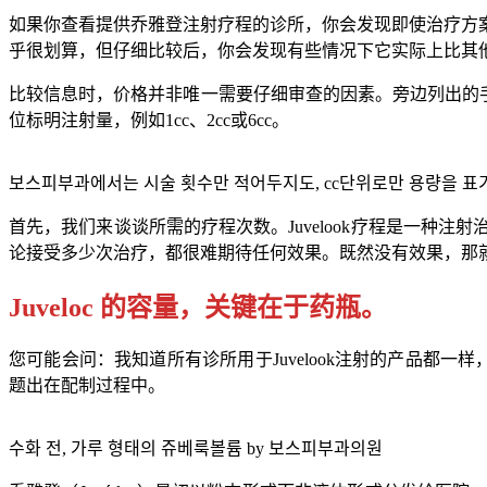
如果你查看提供乔雅登注射疗程的诊所，你会发现即使治疗方
乎很划算，但仔细比较后，你会发现有些情况下它实际上比其
比较信息时，价格并非唯一需要仔细审查的因素。旁边列出的手
位标明注射量，例如1cc、2cc或6cc。
보스피부과에서는 시술 횟수만 적어두지도, cc단위로만 용량을 표
首先，我们来谈谈所需的疗程次数。Juvelook疗程是一
论接受多少次治疗，都很难期待任何效果。既然没有效果，那
Juveloc 的容量，关键在于药瓶。
您可能会问：我知道所有诊所用于Juvelook注射的产品都一
题出在配制过程中。
수화 전, 가루 형태의 쥬베룩볼륨 by 보스피부과의원