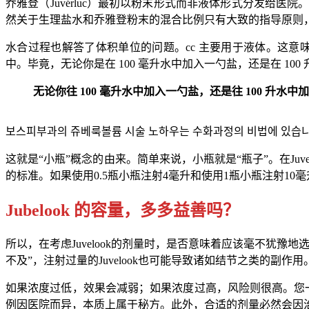
乔雅登（Juvérluc）最初以粉末形式而非液体形式分发
然关于生理盐水和乔雅登粉末的混合比例只有大致的指导原则
水合过程也解答了体积单位的问题。cc 主要用于液体。这意味着像
中。毕竟，无论你是在 100 毫升水中加入一勺盐，还是在 1
无论你往 100 毫升水中加入一勺盐，还是往 100 升水
보스피부과의 쥬베룩볼륨 시술 노하우는 수화과정의 비법에 있습
这就是“小瓶”概念的由来。简单来说，小瓶就是“瓶子”。在Juv
的标准。如果使用0.5瓶小瓶注射4毫升和使用1瓶小瓶注射1
Jubelook 的容量，多多益善吗？
所以，在考虑Juvelook的剂量时，是否意味着应该毫不犹
不及”，注射过量的Juvelook也可能导致诸如结节之类的副作用
如果浓度过低，效果会减弱；如果浓度过高，风险则很高。您一
例因医院而异，本质上属于秘方。此外，合适的剂量必然会因