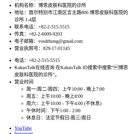
机构名称：博思皮肤科医院的诊所
MBTI
地址：首尔特别市江南区言主路806 博思皮肤科医院的
诊所 1-4层
基
联系电话：+82-2-515-5515
于
传真：+82-2-6009-9203
32
电子邮箱：vosdrhong@gmail.com
种
营业执照号：829-17-01145
肌
肤
电话：+82-2-515-5515
类
KakaoTalk在线咨询 在KakaoTalk ID搜索中搜索“博思
型
皮肤科医院的诊所”。
分
营业时间
析
周一/周二/周四：上午10:00 - 晚上7:00
的
周五：上午10:00 - 晚上8:00
深
周六：上午10:00 - 下午4:00 (不休息)
层
午休时间：下午1:00 - 2:00
护
休息日：法定节假日/周三/周日
理
方
YouTube
Instagram