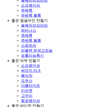
울쎄라피프라임
소프웨이브
쥬베룩
쥬베룩 볼륨
좋은 얼굴라인 만들기
울쎄라피프라임
레비나스
쥬베룩
쥬베룩 볼륨
스컬트라
라풀렌 윤곽고정술
보툴리눔톡신
좋은 피부 만들기
소프웨이브
써마지 FLX
볼뉴머
오푸스
더블타이트
미라젯
고우리
힐로웨이브
좋은 바디핏 만들기