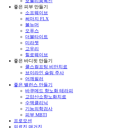
보툴리눔톡신
좋은 피부 만들기
소프웨이브
써마지 FLX
볼뉴머
오푸스
더블타이트
미라젯
고우리
힐로웨이브
좋은 바디핏 만들기
쿨스컬프팅 비만치료
브이라인 슬림 주사
어깨필러
좋은 밸런스 만들기
바쿠메드 항노화 테라피
고압산소항노화치료
수액클리닉
기능의학검사
피부 MBTI
프로모션
의료진 매거진