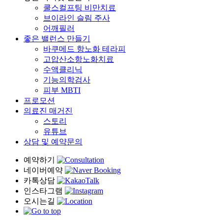
쿨스컬프팅 비만치료
브이라인 슬림 주사
어깨필러
좋은 밸런스 만들기
바쿠메드 항노화 테라피
고압산소항노화치료
수액클리닉
기능의학검사
피부 MBTI
프로모션
의료진 매거진
스토리
유튜브
상담 및 예약문의