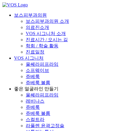
보스피부과의원
보스피부과의원 소개
의료진소개
VOS 시그니처 소개
진료시간 / 오시는 길
학회 / 학술 활동
진료일정
VOS 시그니처
울쎄라피프라임
소프웨이브
쥬베룩
쥬베룩 볼륨
좋은 얼굴라인 만들기
울쎄라피프라임
레비나스
쥬베룩
쥬베룩 볼륨
스컬트라
라풀렌 윤곽고정술