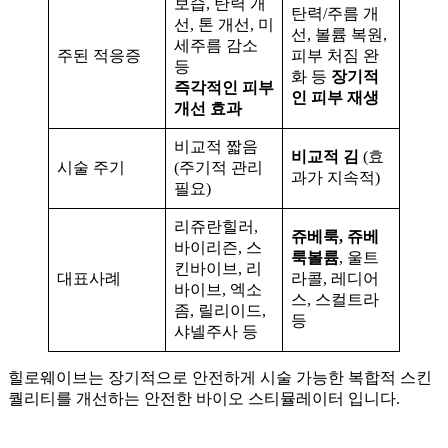
보습, 탄력 개
탄력/주름 개
선, 톤 개선, 미
선, 볼륨 복원,
세주름 감소
주된 적응증
피부 처짐 완
등
화 등
장기적
즉각적인 피부
인 피부 재생
개선 효과
비교적 짧음
비교적 김
(효
시술 주기
(주기적 관리
과가 지속적)
필요)
리쥬란힐러,
쥬베룩, 쥬베
바이리즌, 스
룩볼륨
, 울트
킨바이브, 리
대표사례
라콜, 레디어
바이브, 엑소
스, 스컬트라
좀, 릴리이드,
등
샤넬주사 등
힐로웨이브는 장기적으로 안전하게 시술 가능한 복합적 스킨
퀄리티를 개선하는 안전한 바이오 스티뮬레이터 입니다.