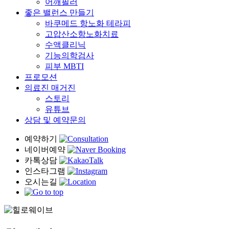
어깨필러
좋은 밸런스 만들기
바쿠메드 항노화 테라피
고압산소항노화치료
수액클리닉
기능의학검사
피부 MBTI
프로모션
의료진 매거진
스토리
유튜브
상담 및 예약문의