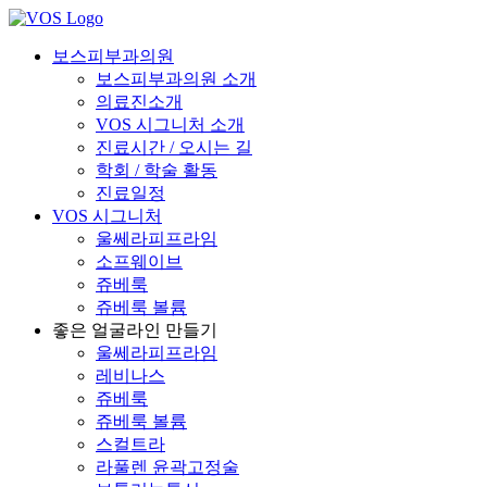
보스피부과의원
보스피부과의원 소개
의료진소개
VOS 시그니처 소개
진료시간 / 오시는 길
학회 / 학술 활동
진료일정
VOS 시그니처
울쎄라피프라임
소프웨이브
쥬베룩
쥬베룩 볼륨
좋은 얼굴라인 만들기
울쎄라피프라임
레비나스
쥬베룩
쥬베룩 볼륨
스컬트라
라풀렌 윤곽고정술