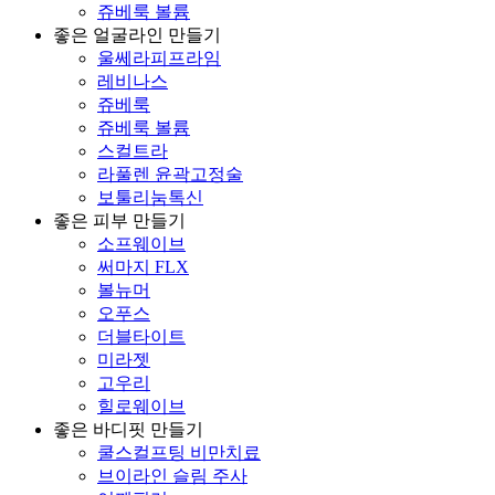
쥬베룩 볼륨
좋은 얼굴라인 만들기
울쎄라피프라임
레비나스
쥬베룩
쥬베룩 볼륨
스컬트라
라풀렌 윤곽고정술
보툴리눔톡신
좋은 피부 만들기
소프웨이브
써마지 FLX
볼뉴머
오푸스
더블타이트
미라젯
고우리
힐로웨이브
좋은 바디핏 만들기
쿨스컬프팅 비만치료
브이라인 슬림 주사