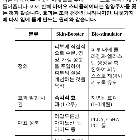
들어줍니다. 이에 반해
바이오 스티뮬레이터는 영양주사를 꽂
는 것과 같습니다. 효과는 조금 천천히 나타나지만, 나뭇가지
에 다시 잎에 돋게 만드는 원리와 같습니다.
분류
Skin-Booster
Bio-stimulator
피부에 직접적
피부 내에 콜
으로 수분, 영
라겐과 엘라스
양, 재생 성분
틴 생성을 촉
정의
을 주입하여
진하여 피부
피부의 질을
스스로 재생시
개선하는 것을
키도록 유도
목적
효과 발현 시
즉각적 효
지연된 효과
간
과
(1~2주)
(1~3개월)
히알루론산,
PLLA, CaHA,
대표 성분
아미노산, 펩
PCL 등
타이드 등