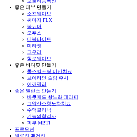
보툴리눔톡신
좋은 피부 만들기
소프웨이브
써마지 FLX
볼뉴머
오푸스
더블타이트
미라젯
고우리
힐로웨이브
좋은 바디핏 만들기
쿨스컬프팅 비만치료
브이라인 슬림 주사
어깨필러
좋은 밸런스 만들기
바쿠메드 항노화 테라피
고압산소항노화치료
수액클리닉
기능의학검사
피부 MBTI
프로모션
의료진 매거진