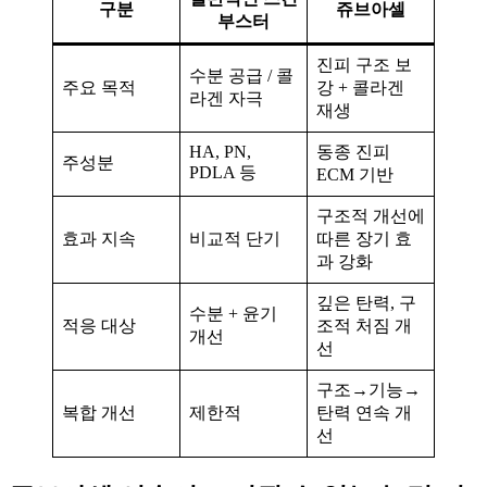
구분
쥬브아셀
부스터
진피 구조 보
수분 공급 / 콜
주요 목적
강 + 콜라겐
라겐 자극
재생
HA, PN,
동종 진피
주성분
PDLA 등
ECM 기반
구조적 개선에
효과 지속
비교적 단기
따른 장기 효
과 강화
깊은 탄력, 구
수분 + 윤기
적응 대상
조적 처짐 개
개선
선
구조→기능→
복합 개선
제한적
탄력 연속 개
선