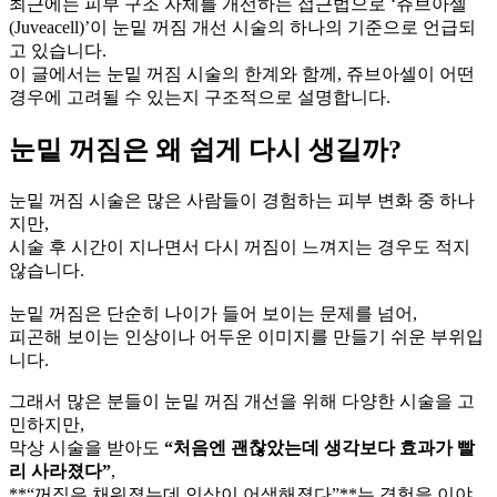
최근에는 피부 구조 자체를 개선하는 접근법으로 ‘쥬브아셀
(Juveacell)’이 눈밑 꺼짐 개선 시술의 하나의 기준으로 언급되
고 있습니다.
이 글에서는 눈밑 꺼짐 시술의 한계와 함께, 쥬브아셀이 어떤
경우에 고려될 수 있는지 구조적으로 설명합니다.
눈밑 꺼짐은 왜 쉽게 다시 생길까?
눈밑 꺼짐 시술은 많은 사람들이 경험하는 피부 변화 중 하나
지만,
시술 후 시간이 지나면서 다시 꺼짐이 느껴지는 경우도 적지
않습니다.
눈밑 꺼짐은 단순히 나이가 들어 보이는 문제를 넘어,
피곤해 보이는 인상이나 어두운 이미지를 만들기 쉬운 부위입
니다.
그래서 많은 분들이 눈밑 꺼짐 개선을 위해 다양한 시술을 고
민하지만,
막상 시술을 받아도
“처음엔 괜찮았는데 생각보다 효과가 빨
리 사라졌다”
,
**“꺼짐은 채워졌는데 인상이 어색해졌다”**는 경험을 이야