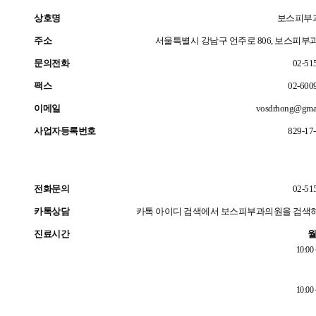
상호명
보스피부
주소
서울특별시 강남구 언주로 806, 보스피부과 
문의전화
02-51
팩스
02-600
이메일
vosdrhong@gma
사업자등록번호
829-17
전화문의
02-51
카톡상담
카톡 아이디 검색에서
보스피부과의원
을 검색
진료시간
월
10:00 
10:00 