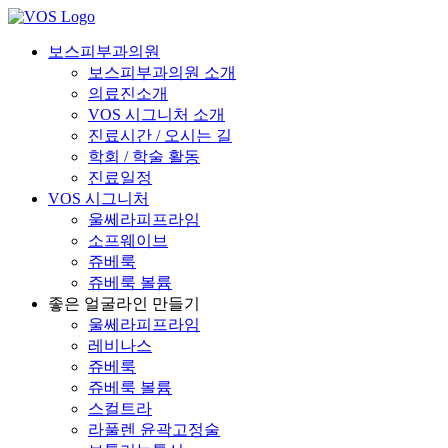
보스피부과의원
보스피부과의원 소개
의료진소개
VOS 시그니처 소개
진료시간 / 오시는 길
학회 / 학술 활동
진료일정
VOS 시그니처
울쎄라피프라임
소프웨이브
쥬베룩
쥬베룩 볼륨
좋은 얼굴라인 만들기
울쎄라피프라임
레비나스
쥬베룩
쥬베룩 볼륨
스컬트라
라풀렌 윤곽고정술