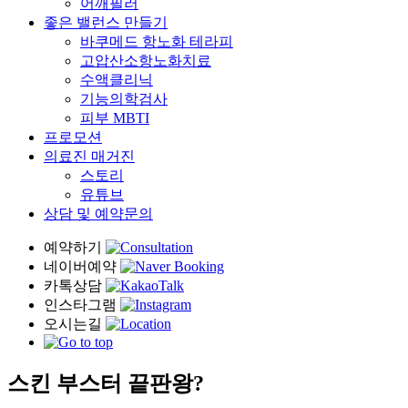
어깨필러
좋은 밸런스 만들기
바쿠메드 항노화 테라피
고압산소항노화치료
수액클리닉
기능의학검사
피부 MBTI
프로모션
의료진 매거진
스토리
유튜브
상담 및 예약문의
스킨 부스터 끝판왕?