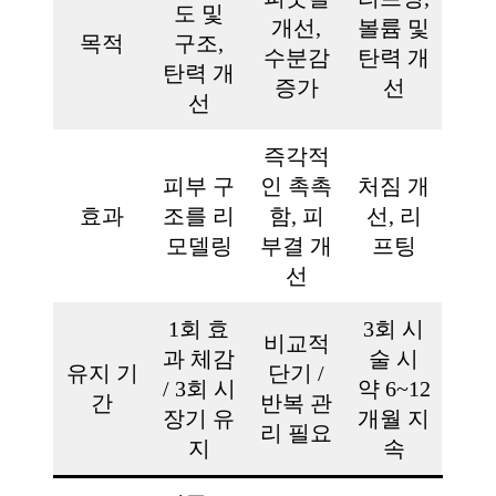
도 및
개선,
볼륨 및
목적
구조,
수분감
탄력 개
탄력 개
증가
선
선
즉각적
피부 구
인 촉촉
처짐 개
효과
조를 리
함, 피
선, 리
모델링
부결 개
프팅
선
1회 효
3회 시
비교적
과 체감
술 시
유지 기
단기 /
/ 3회 시
약 6~12
간
반복 관
장기 유
개월 지
리 필요
지
속