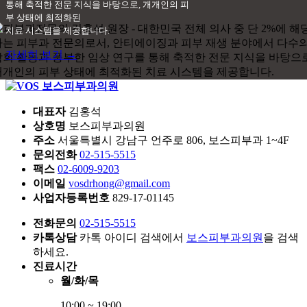
통해 축적한 전문 지식을 바탕으로, 개개인의 피
부 상태에 최적화된
치료 시스템을 제공합니다.
자세히 보기 →
대표자
김홍석
상호명
보스피부과의원
주소
서울특별시 강남구 언주로 806, 보스피부과 1~4F
문의전화
02-515-5515
팩스
02-6009-9203
이메일
vosdrhong@gmail.com
사업자등록번호
829-17-01145
전화문의
02-515-5515
카톡상담
카톡 아이디 검색에서
보스피부과의원
을 검색
하세요.
진료시간
월/화/목
10:00 ~ 19:00