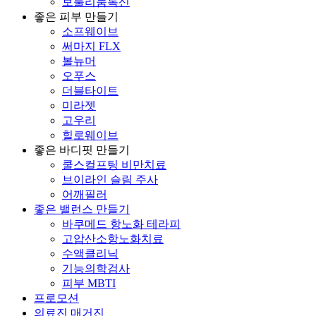
보툴리눔톡신
좋은 피부 만들기
소프웨이브
써마지 FLX
볼뉴머
오푸스
더블타이트
미라젯
고우리
힐로웨이브
좋은 바디핏 만들기
쿨스컬프팅 비만치료
브이라인 슬림 주사
어깨필러
좋은 밸런스 만들기
바쿠메드 항노화 테라피
고압산소항노화치료
수액클리닉
기능의학검사
피부 MBTI
프로모션
의료진 매거진