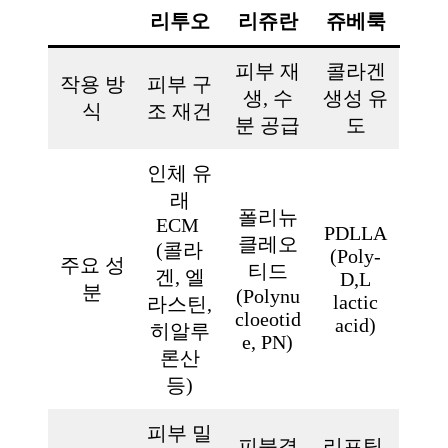
리투오
리쥬란
쥬베룩
피부 재
콜라겐
작용 방
피부 구
생, 수
생성 유
식
조 재건
분 공급
도
인체 유
래
폴리뉴
ECM
PDLLA
클레오
(콜라
(Poly-
주요 성
티드
겐, 엘
D,L
분
(Polynu
lactic
라스틴,
cloeotid
acid)
히알루
e, PN)
론산
등)
피부 밀
피붓결
리프팅,