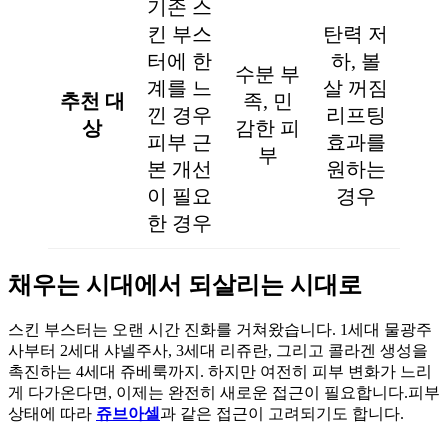
기존 스
킨 부스
탄력 저
터에 한
하, 볼
수분 부
계를 느
살 꺼짐
추천 대
족, 민
낀 경우
리프팅
상
감한 피
피부 근
효과를
부
본 개선
원하는
이 필요
경우
한 경우
채우는 시대에서 되살리는 시대로
스킨 부스터는 오랜 시간 진화를 거쳐왔습니다. 1세대 물광주
사부터 2세대 샤넬주사, 3세대 리쥬란, 그리고 콜라겐 생성을
촉진하는 4세대 쥬베룩까지. 하지만 여전히 피부 변화가 느리
게 다가온다면, 이제는 완전히 새로운 접근이 필요합니다.피부
상태에 따라
쥬브아셀
과 같은 접근이 고려되기도 합니다.