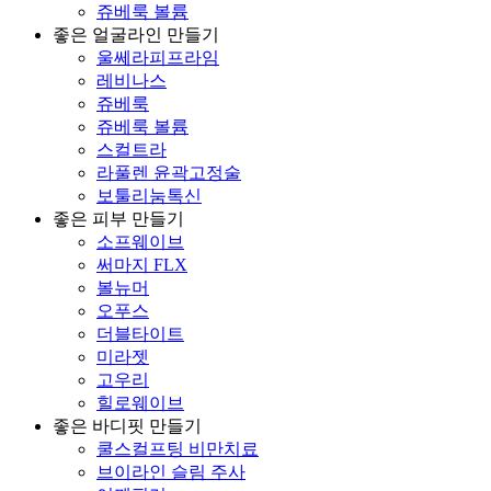
쥬베룩 볼륨
좋은 얼굴라인 만들기
울쎄라피프라임
레비나스
쥬베룩
쥬베룩 볼륨
스컬트라
라풀렌 윤곽고정술
보툴리눔톡신
좋은 피부 만들기
소프웨이브
써마지 FLX
볼뉴머
오푸스
더블타이트
미라젯
고우리
힐로웨이브
좋은 바디핏 만들기
쿨스컬프팅 비만치료
브이라인 슬림 주사